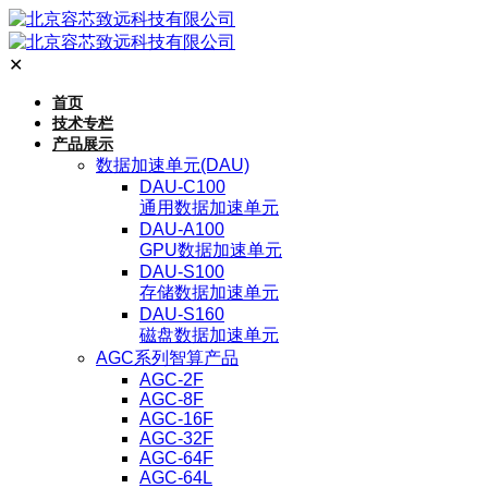
✕
首页
技术专栏
产品展示
数据加速单元(DAU)
DAU-C100
通用数据加速单元
DAU-A100
GPU数据加速单元
DAU-S100
存储数据加速单元
DAU-S160
磁盘数据加速单元
AGC系列智算产品
AGC-2F
AGC-8F
AGC-16F
AGC-32F
AGC-64F
AGC-64L