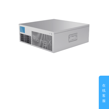
在
线
客
服