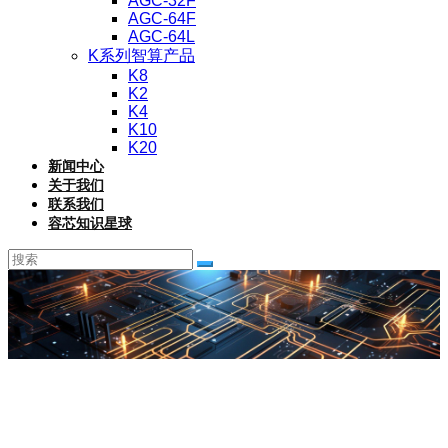
AGC-32F
AGC-64F
AGC-64L
K系列智算产品
K8
K2
K4
K10
K20
新闻中心
关于我们
联系我们
容芯知识星球